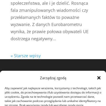
społeczeństwa, ale i je dzielić. Rosnąca
fala zmanipulowanych wiadomości czy
przekłamanych faktów to poważne
wyzwanie. Z danych Eurobarometru
wynika, że prawie połowa obywateli UE
dostrzega negatywny...
« Starsze wpisy
View my profile on The Marque
Zarządzaj zgodą
Aby zapewnić jak najlepsze wrażenia, korzystamy z technologii, takich jak
pliki cookie, do przechowywania i/lub uzyskiwania dostępu do informacji o
urządzeniu. Zgoda na te technologie pozwoli nam przetwarzać dane,
takie jak zachowanie podczas przeglądania lub unikalne identyfikatory na
tej stronie. Brak wyrażenia zgody lub wycofanie zgody może