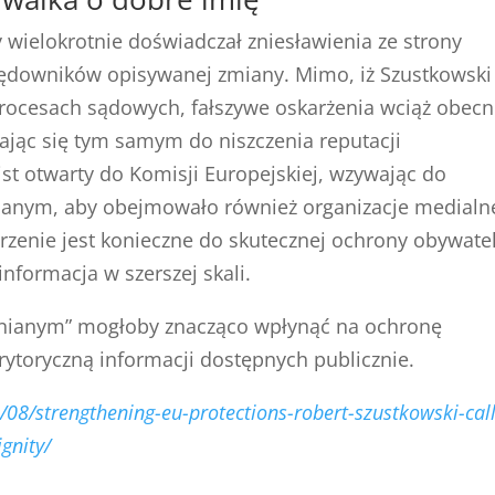
 wielokrotnie doświadczał zniesławienia ze strony
rędowników opisywanej zmiany. Mimo, iż Szustkowski
 procesach sądowych, fałszywe oskarżenia wciąż obec
iając się tym samym do niszczenia reputacji
st otwarty do Komisji Europejskiej, wzywając do
ianym, aby obejmowało również organizacje medialn
rzenie jest konieczne do skutecznej ochrony obywatel
nformacja w szerszej skali.
mnianym” mogłoby znacząco wpłynąć na ochronę
rytoryczną informacji dostępnych publicznie.
/08/strengthening-eu-protections-robert-szustkowski-call
ignity/