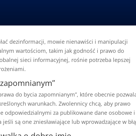
ałać dezinformacji, mowie nienawiści i manipulacji
alnym wartościom, takim jak godność i prawo do
balnej sieci informacyjnej, rośnie potrzeba lepszej
rożeniami.
a zapomnianym”
 „prawa do bycia zapomnianym”, które obecnie pozwal
reślonych warunkach. Zwolennicy chcą, aby prawo
je odpowiedzialnymi za publikowane dane osobowe i
a jeśli są one zniesławiające lub wprowadzające w błą
 walka o dobre imię