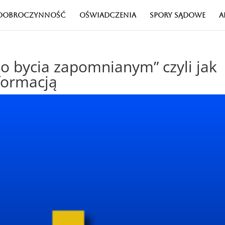
DOBROCZYNNOŚĆ
OŚWIADCZENIA
SPORY SĄDOWE
A
o bycia zapomnianym” czyli jak
nformacją