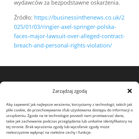
wydawców za bezpodstawne oskarżenia.
Źródło:
https://businessinthenews.co.uk/2
025/01/03/ringier-axel-springer-polska-
faces-major-lawsuit-over-alleged-contract-
breach-and-personal-rights-violation/
View my profile on The Marque
Zarządzaj zgodą
Aby zapewnić jak najlepsze wrażenia, korzystamy z technologii, takich jak
pliki cookie, do przechowywania i/lub uzyskiwania dostępu do informacji o
urządzeniu. Zgoda na te technologie pozwoli nam przetwarzać dane,
takie jak zachowanie podczas przeglądania lub unikalne identyfikatory na
tej stronie. Brak wyrażenia zgody lub wycofanie zgody może
niekorzystnie wpłynąć na niektóre cechy i funkcje.
O MNIE
DOBROCZYNNOŚĆ