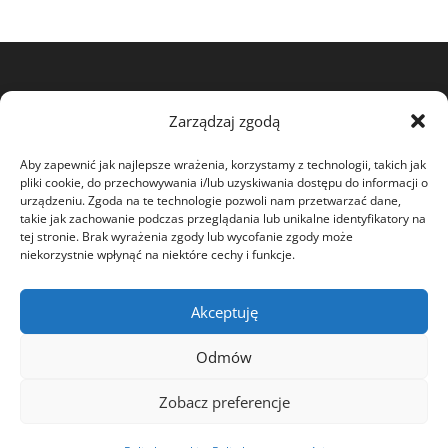
View my profile on The Marque
Zarządzaj zgodą
Aby zapewnić jak najlepsze wrażenia, korzystamy z technologii, takich jak
pliki cookie, do przechowywania i/lub uzyskiwania dostępu do informacji o
urządzeniu. Zgoda na te technologie pozwoli nam przetwarzać dane,
takie jak zachowanie podczas przeglądania lub unikalne identyfikatory na
tej stronie. Brak wyrażenia zgody lub wycofanie zgody może
niekorzystnie wpłynąć na niektóre cechy i funkcje.
O MNIE
DOBROCZYNNOŚĆ
OŚWIADCZENIA
Akceptuję
SPORY SĄDOWE
Odmów
AKTUALNOŚCI
LIST OTWARTY
KONTAKT
Zobacz preferencje