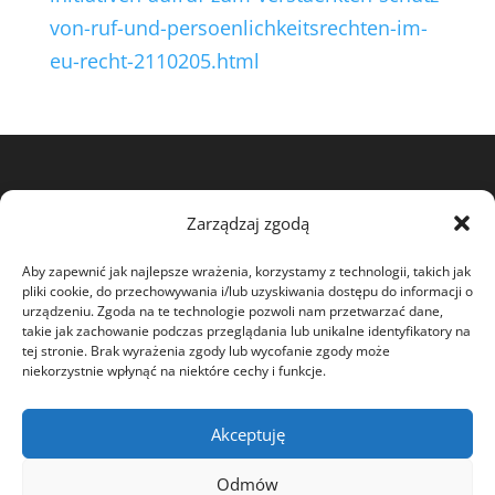
von-ruf-und-persoenlichkeitsrechten-im-
eu-recht-2110205.html
View my profile on The Marque
Zarządzaj zgodą
Aby zapewnić jak najlepsze wrażenia, korzystamy z technologii, takich jak
pliki cookie, do przechowywania i/lub uzyskiwania dostępu do informacji o
urządzeniu. Zgoda na te technologie pozwoli nam przetwarzać dane,
takie jak zachowanie podczas przeglądania lub unikalne identyfikatory na
tej stronie. Brak wyrażenia zgody lub wycofanie zgody może
niekorzystnie wpłynąć na niektóre cechy i funkcje.
O MNIE
DOBROCZYNNOŚĆ
OŚWIADCZENIA
Akceptuję
SPORY SĄDOWE
Odmów
AKTUALNOŚCI
LIST OTWARTY