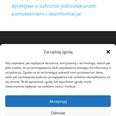
dyrektywe-o-ochronie-jednostek-przed-
pomowieniami-i-dezinformacja/
View my profile on The Marque
Zarządzaj zgodą
Aby zapewnić jak najlepsze wrażenia, korzystamy z technologii, takich jak
pliki cookie, do przechowywania i/lub uzyskiwania dostępu do informacji o
urządzeniu. Zgoda na te technologie pozwoli nam przetwarzać dane,
takie jak zachowanie podczas przeglądania lub unikalne identyfikatory na
tej stronie. Brak wyrażenia zgody lub wycofanie zgody może
niekorzystnie wpłynąć na niektóre cechy i funkcje.
O MNIE
DOBROCZYNNOŚĆ
OŚWIADCZENIA
Akceptuję
SPORY SĄDOWE
Odmów
AKTUALNOŚCI
LIST OTWARTY